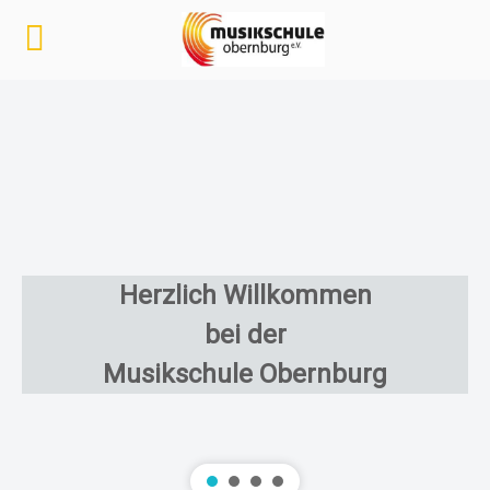
Ihr Kind od
Wir haben d
Musikalisc
ch Willkommen
Instrumenta
bei der
Orchester,
hule Obernburg
Jazz Rock P